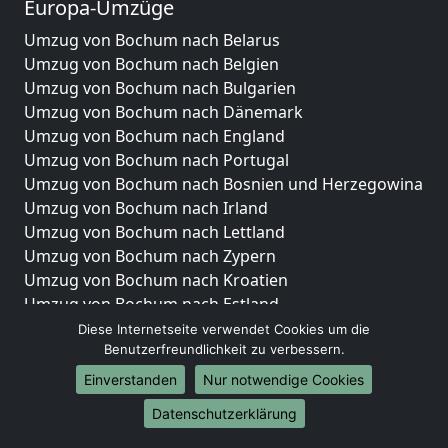
Europa-Umzüge
Umzug von Bochum nach Belarus
Umzug von Bochum nach Belgien
Umzug von Bochum nach Bulgarien
Umzug von Bochum nach Dänemark
Umzug von Bochum nach England
Umzug von Bochum nach Portugal
Umzug von Bochum nach Bosnien und Herzegowina
Umzug von Bochum nach Irland
Umzug von Bochum nach Lettland
Umzug von Bochum nach Zypern
Umzug von Bochum nach Kroatien
Umzug von Bochum nach Estland
Umzug von Bochum nach Finnland
Diese Internetseite verwendet Cookies um die
Benutzerfreundlichkeit zu verbessern.
Umzug von Bochum nach Frankreich
Umzug von Bochum nach Griechenland
Einverstanden
Nur notwendige Cookies
Umzug von Bochum nach Italien
Datenschutzerklärung
Umzug von Bochum nach Liechtenstein