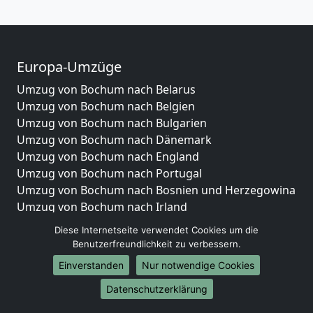
Europa-Umzüge
Umzug von Bochum nach Belarus
Umzug von Bochum nach Belgien
Umzug von Bochum nach Bulgarien
Umzug von Bochum nach Dänemark
Umzug von Bochum nach England
Umzug von Bochum nach Portugal
Umzug von Bochum nach Bosnien und Herzegowina
Umzug von Bochum nach Irland
Umzug von Bochum nach Lettland
Diese Internetseite verwendet Cookies um die
Umzug von Bochum nach Zypern
Benutzerfreundlichkeit zu verbessern.
Umzug von Bochum nach Kroatien
Einverstanden
Nur notwendige Cookies
Umzug von Bochum nach Estland
Umzug von Bochum nach Finnland
Datenschutzerklärung
Umzug von Bochum nach Frankreich