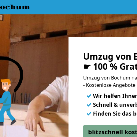
Bochum
Umzug von B
☛ 100 % Gra
Umzug von Bochum nac
- Kostenlose Angebote
✓
Wir helfen Ihne
✓
Schnell & unverb
✓
Finden Sie das 
blitzschnell ko