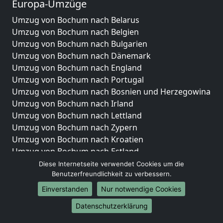
Europa-Umzüge
Umzug von Bochum nach Belarus
Umzug von Bochum nach Belgien
Umzug von Bochum nach Bulgarien
Umzug von Bochum nach Dänemark
Umzug von Bochum nach England
Umzug von Bochum nach Portugal
Umzug von Bochum nach Bosnien und Herzegowina
Umzug von Bochum nach Irland
Umzug von Bochum nach Lettland
Umzug von Bochum nach Zypern
Umzug von Bochum nach Kroatien
Umzug von Bochum nach Estland
Umzug von Bochum nach Finnland
Diese Internetseite verwendet Cookies um die
Benutzerfreundlichkeit zu verbessern.
Umzug von Bochum nach Frankreich
Umzug von Bochum nach Griechenland
Einverstanden
Nur notwendige Cookies
Umzug von Bochum nach Italien
Datenschutzerklärung
Umzug von Bochum nach Liechtenstein