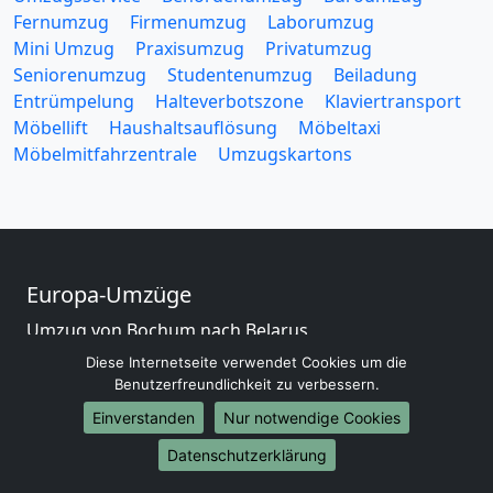
Fernumzug
Firmenumzug
Laborumzug
Mini Umzug
Praxisumzug
Privatumzug
Seniorenumzug
Studentenumzug
Beiladung
Entrümpelung
Halteverbotszone
Klaviertransport
Möbellift
Haushaltsauflösung
Möbeltaxi
Möbelmitfahrzentrale
Umzugskartons
Europa-Umzüge
Umzug von Bochum nach Belarus
Umzug von Bochum nach Belgien
Diese Internetseite verwendet Cookies um die
Umzug von Bochum nach Bulgarien
Benutzerfreundlichkeit zu verbessern.
Umzug von Bochum nach Dänemark
Einverstanden
Nur notwendige Cookies
Umzug von Bochum nach England
Datenschutzerklärung
Umzug von Bochum nach Portugal
Umzug von Bochum nach Bosnien und Herzegowina