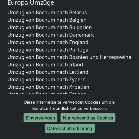
Europa-Umzüge
Umzug von Bochum nach Belarus
Umzug von Bochum nach Belgien
Umzug von Bochum nach Bulgarien
Umzug von Bochum nach Dänemark
Umzug von Bochum nach England
Umzug von Bochum nach Portugal
Umzug von Bochum nach Bosnien und Herzegowina
Umzug von Bochum nach Irland
Umzug von Bochum nach Lettland
Umzug von Bochum nach Zypern
Umzug von Bochum nach Kroatien
Umzug von Bochum nach Estland
Umzug von Bochum nach Finnland
Diese Internetseite verwendet Cookies um die
Benutzerfreundlichkeit zu verbessern.
Umzug von Bochum nach Frankreich
Umzug von Bochum nach Griechenland
Einverstanden
Nur notwendige Cookies
Umzug von Bochum nach Italien
Datenschutzerklärung
Umzug von Bochum nach Liechtenstein