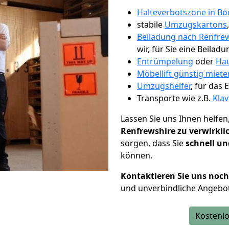
Halteverbotszone in B
stabile
Umzugskartons
Beiladung nach Renfre
wir, für Sie eine Beiladu
Entrümpelung
oder
Hau
Möbellift günstig miet
Umzugshelfer
, für das
Transporte wie z.B.
Klav
Lassen Sie uns Ihnen helfen
Renfrewshire zu verwirkli
sorgen, dass Sie
schnell un
können.
Kontaktieren Sie uns noc
und unverbindliche Angebo
Kostenlo