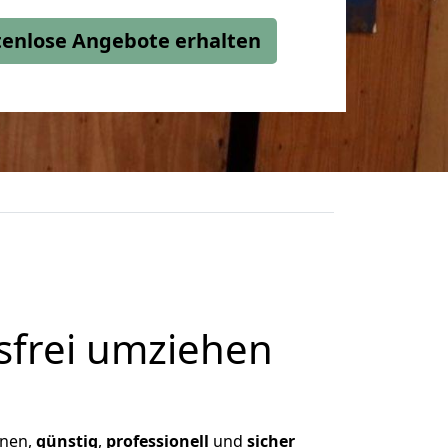
stenlose Angebote erhalten
frei umziehen
hnen,
günstig
,
professionell
und
sicher