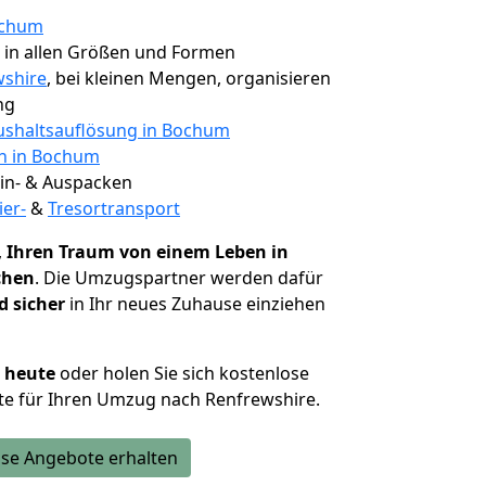
ochum
, in allen Größen und Formen
wshire
, bei kleinen Mengen, organisieren
ng
shaltsauflösung in Bochum
en in Bochum
 Ein- & Auspacken
ier-
&
Tresortransport
,
Ihren Traum von einem Leben in
chen
. Die Umzugspartner werden dafür
d sicher
in Ihr neues Zuhause einziehen
h heute
oder holen Sie sich kostenlose
te für Ihren Umzug nach Renfrewshire.
se Angebote erhalten