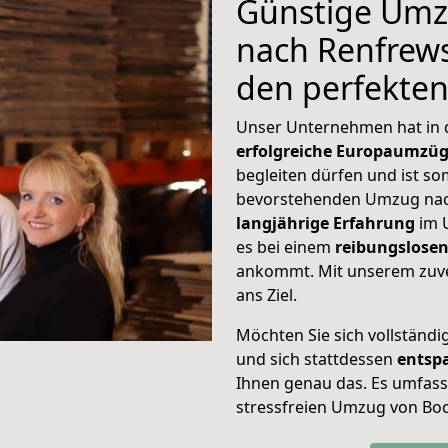
Günstige Um
nach Renfrewsh
den perfekte
Unser Unternehmen hat in
erfolgreiche Europaumzü
begleiten dürfen und ist so
bevorstehenden Umzug nac
langjährige Erfahrung
im 
es bei einem
reibungslosen
ankommt. Mit unserem zuve
ans Ziel.
Möchten Sie sich vollständ
und sich stattdessen
entsp
Ihnen genau das. Es umfasst 
stressfreien Umzug von Bo