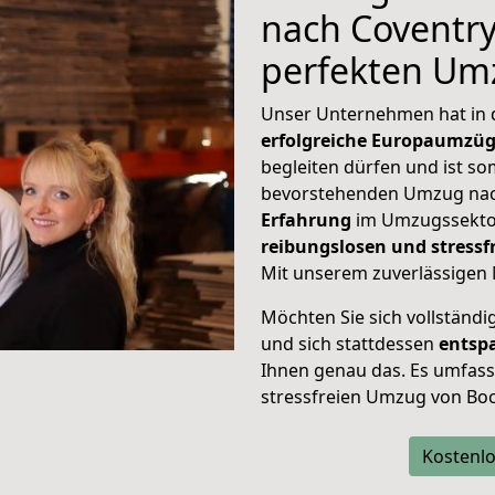
nach Coventry,
perfekten Um
Unser Unternehmen hat in
erfolgreiche Europaumzü
begleiten dürfen und ist so
bevorstehenden Umzug nac
Erfahrung
im Umzugssektor
reibungslosen und stres
Mit unserem zuverlässigen 
Möchten Sie sich vollständ
und sich stattdessen
entsp
Ihnen genau das. Es umfasst 
stressfreien Umzug von Bo
Kostenlo