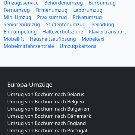
Umzugsservice
Behördenumzug
Büroumzug
Fernumzug
Firmenumzug
Laborumzug
Mini Umzug
Praxisumzug
Privatumzug
Seniorenumzug
Studentenumzug
Beiladung
Entrümpelung
Halteverbotszone
Klaviertransport
Möbellift
Haushaltsauflösung
Möbeltaxi
Möbelmitfahrzentrale
Umzugskartons
Europa-Umzüge
Umzug von Bochum nach Belarus
Umzug von Bochum nach Belgien
Umzug von Bochum nach Bulgarien
Umzug von Bochum nach Dänemark
Umzug von Bochum nach England
Umzug von Bochum nach Portugal