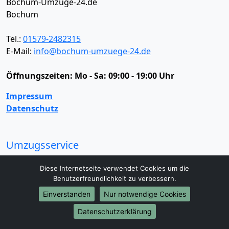
Bochum-Umzüge-24.de
Bochum
Tel.:
01579-2482315
E-Mail:
info@bochum-umzuege-24.de
Öffnungszeiten:
Mo - Sa: 09:00 - 19:00 Uhr
Impressum
Datenschutz
Umzugsservice
Umzugsservice
Behördenumzug
Büroumzug
Diese Internetseite verwendet Cookies um die
Fernumzug
Firmenumzug
Laborumzug
Benutzerfreundlichkeit zu verbessern.
Mini Umzug
Praxisumzug
Privatumzug
Einverstanden
Nur notwendige Cookies
Seniorenumzug
Studentenumzug
Beiladung
Entrümpelung
Halteverbotszone
Klaviertransport
Datenschutzerklärung
Möbellift
Haushaltsauflösung
Möbeltaxi