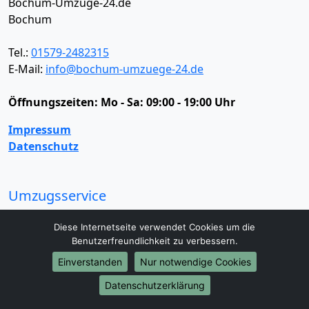
Bochum-Umzüge-24.de
Bochum
Tel.:
01579-2482315
E-Mail:
info@bochum-umzuege-24.de
Öffnungszeiten:
Mo - Sa: 09:00 - 19:00 Uhr
Impressum
Datenschutz
Umzugsservice
Umzugsservice
Behördenumzug
Büroumzug
Diese Internetseite verwendet Cookies um die
Fernumzug
Firmenumzug
Laborumzug
Benutzerfreundlichkeit zu verbessern.
Mini Umzug
Praxisumzug
Privatumzug
Einverstanden
Nur notwendige Cookies
Seniorenumzug
Studentenumzug
Beiladung
Entrümpelung
Halteverbotszone
Klaviertransport
Datenschutzerklärung
Möbellift
Haushaltsauflösung
Möbeltaxi