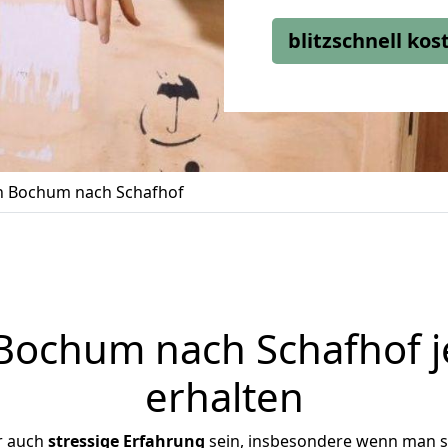
blitzschnell ko
 Bochum nach Schafhof
ochum nach Schafhof j
erhalten
r auch
stressige
Erfahrung
sein, insbesondere wenn man s