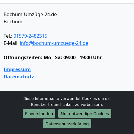
Bochum-Umzüge-24.de
Bochum
Tel.:
01579-2482315
E-Mail:
info@bochum-umzuege-24.de
Öffnungszeiten:
Mo - Sa: 09:00 - 19:00 Uhr
Impressum
Datenschutz
Umzugsservice
Diese Internetseite verwendet Cookies um die
Benutzerfreundlichkeit zu verbessern.
Umzugsservice
Behördenumzug
Büroumzug
Einverstanden
Nur notwendige Cookies
Fernumzug
Firmenumzug
Laborumzug
Mini Umzug
Praxisumzug
Privatumzug
Datenschutzerklärung
Seniorenumzug
Studentenumzug
Beiladung