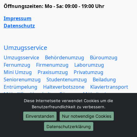
Öffnungszeiten:
Mo - Sa: 09:00 - 19:00 Uhr
Impressum
Datenschutz
Umzugsservice
Umzugsservice
Behördenumzug
Büroumzug
Fernumzug
Firmenumzug
Laborumzug
Mini Umzug
Praxisumzug
Privatumzug
Seniorenumzug
Studentenumzug
Beiladung
Entrümpelung
Halteverbotszone
Klaviertransport
Möbellift
Haushaltsauflösung
Möbeltaxi
Diese Internetseite verwendet Cookies um die
Möbelmitfahrzentrale
Umzugskartons
Benutzerfreundlichkeit zu verbessern.
Einverstanden
Nur notwendige Cookies
Datenschutzerklärung