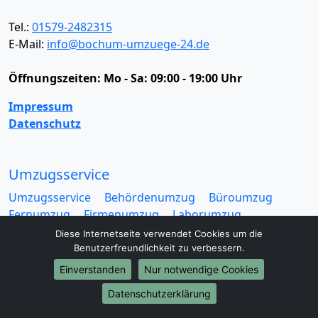
Tel.:
01579-2482315
E-Mail:
info@bochum-umzuege-24.de
Öffnungszeiten:
Mo - Sa: 09:00 - 19:00 Uhr
Impressum
Datenschutz
Umzugsservice
Umzugsservice
Behördenumzug
Büroumzug
Fernumzug
Firmenumzug
Laborumzug
Mini Umzug
Praxisumzug
Privatumzug
Diese Internetseite verwendet Cookies um die
Seniorenumzug
Studentenumzug
Beiladung
Benutzerfreundlichkeit zu verbessern.
Entrümpelung
Halteverbotszone
Klaviertransport
Einverstanden
Nur notwendige Cookies
Möbellift
Haushaltsauflösung
Möbeltaxi
Datenschutzerklärung
Möbelmitfahrzentrale
Umzugskartons