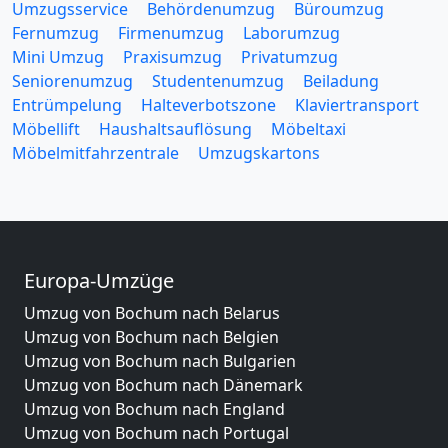
Umzugsservice
Behördenumzug
Büroumzug
Fernumzug
Firmenumzug
Laborumzug
Mini Umzug
Praxisumzug
Privatumzug
Seniorenumzug
Studentenumzug
Beiladung
Entrümpelung
Halteverbotszone
Klaviertransport
Möbellift
Haushaltsauflösung
Möbeltaxi
Möbelmitfahrzentrale
Umzugskartons
Europa-Umzüge
Umzug von Bochum nach Belarus
Umzug von Bochum nach Belgien
Umzug von Bochum nach Bulgarien
Umzug von Bochum nach Dänemark
Umzug von Bochum nach England
Umzug von Bochum nach Portugal