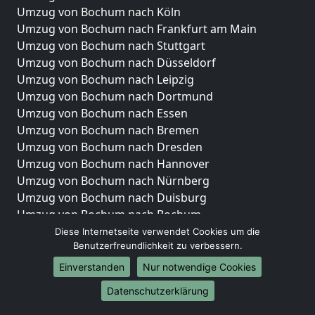
Umzug von Bochum nach Köln
Umzug von Bochum nach Frankfurt am Main
Umzug von Bochum nach Stuttgart
Umzug von Bochum nach Düsseldorf
Umzug von Bochum nach Leipzig
Umzug von Bochum nach Dortmund
Umzug von Bochum nach Essen
Umzug von Bochum nach Bremen
Umzug von Bochum nach Dresden
Umzug von Bochum nach Hannover
Umzug von Bochum nach Nürnberg
Umzug von Bochum nach Duisburg
Umzug von Bochum nach Bochum
Umzug von Bochum nach Wuppertal
Diese Internetseite verwendet Cookies um die
Benutzerfreundlichkeit zu verbessern.
Umzug von Bochum nach Bielefeld
Umzug von Bochum nach Bonn
Einverstanden
Nur notwendige Cookies
Umzug von Bochum nach Münster
Datenschutzerklärung
Internationale-Umzüge