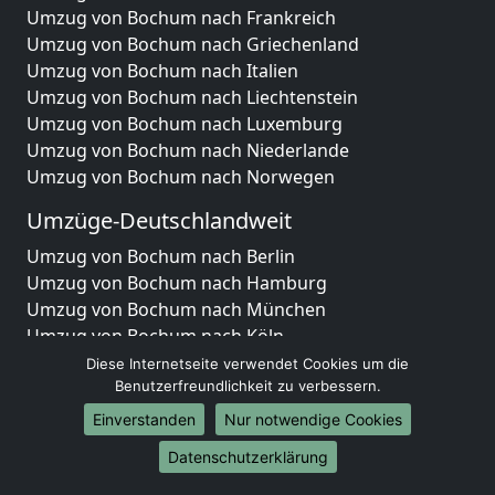
Umzug von Bochum nach Frankreich
Umzug von Bochum nach Griechenland
Umzug von Bochum nach Italien
Umzug von Bochum nach Liechtenstein
Umzug von Bochum nach Luxemburg
Umzug von Bochum nach Niederlande
Umzug von Bochum nach Norwegen
Umzüge-Deutschlandweit
Umzug von Bochum nach Berlin
Umzug von Bochum nach Hamburg
Umzug von Bochum nach München
Umzug von Bochum nach Köln
Umzug von Bochum nach Frankfurt am Main
Diese Internetseite verwendet Cookies um die
Umzug von Bochum nach Stuttgart
Benutzerfreundlichkeit zu verbessern.
Umzug von Bochum nach Düsseldorf
Einverstanden
Nur notwendige Cookies
Umzug von Bochum nach Leipzig
Datenschutzerklärung
Umzug von Bochum nach Dortmund
Umzug von Bochum nach Essen