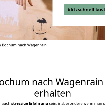
blitzschnell ko
 Bochum nach Wagenrain
chum nach Wagenrain 
erhalten
r auch
stressige
Erfahrung
sein, insbesondere wenn man s