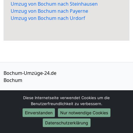
Umzug von Bochum nach Steinhausen
Umzug von Bochum nach Payerne
Umzug von Bochum nach Urdorf
Bochum-Umzüge-24.de
Bochum
Tel.:
01579-2482315
Diese Internetseite verwendet Cookies um die
E-Mail:
info@bochum-umzuege-24.de
Benutzerfreundlichkeit zu verbessern.
Einverstanden
Nur notwendige Cookies
Öffnungszeiten:
Mo - Sa: 09:00 - 19:00 Uhr
Datenschutzerklärung
Impressum