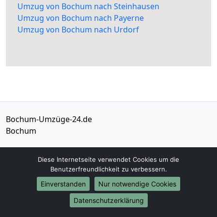
Umzug von Bochum nach Steinhausen
Umzug von Bochum nach Payerne
Umzug von Bochum nach Urdorf
Bochum-Umzüge-24.de
Bochum
Tel.:
01579-2482315
Diese Internetseite verwendet Cookies um die
E-Mail:
info@bochum-umzuege-24.de
Benutzerfreundlichkeit zu verbessern.
Einverstanden
Nur notwendige Cookies
Öffnungszeiten:
Mo - Sa: 09:00 - 19:00 Uhr
Datenschutzerklärung
Impressum