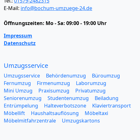
Tel.:
01579-2482315
E-Mail:
info@bochum-umzuege-24.de
Öffnungszeiten:
Mo - Sa: 09:00 - 19:00 Uhr
Impressum
Datenschutz
Umzugsservice
Umzugsservice
Behördenumzug
Büroumzug
Fernumzug
Firmenumzug
Laborumzug
Mini Umzug
Praxisumzug
Privatumzug
Seniorenumzug
Studentenumzug
Beiladung
Entrümpelung
Halteverbotszone
Klaviertransport
Möbellift
Haushaltsauflösung
Möbeltaxi
Möbelmitfahrzentrale
Umzugskartons