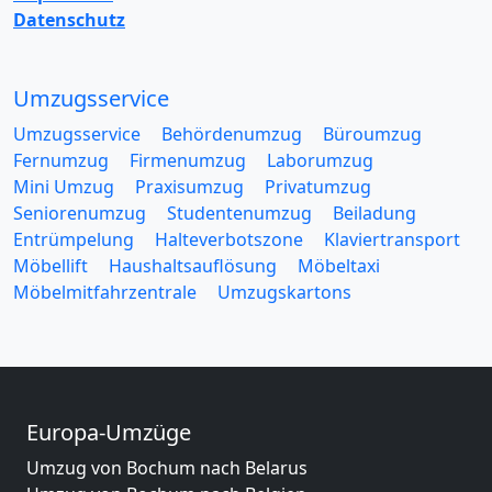
Datenschutz
Umzugsservice
Umzugsservice
Behördenumzug
Büroumzug
Fernumzug
Firmenumzug
Laborumzug
Mini Umzug
Praxisumzug
Privatumzug
Seniorenumzug
Studentenumzug
Beiladung
Entrümpelung
Halteverbotszone
Klaviertransport
Möbellift
Haushaltsauflösung
Möbeltaxi
Möbelmitfahrzentrale
Umzugskartons
Europa-Umzüge
Umzug von Bochum nach Belarus