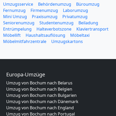
Umzugsservice
Behördenumzug
Büroumzug
Fernumzug
Firmenumzug
Laborumzug
Mini Umzug
Praxisumzug
Privatumzug
Seniorenumzug
Studentenumzug
Beiladung
Entrümpelung
Halteverbotszone
Klaviertransport
Möbellift
Haushaltsauflösung
Möbeltaxi
Möbelmitfahrzentrale
Umzugskartons
Europa-Umzüge
Umzug von Bochum nach Belarus
Umzug von Bochum nach Belgien
Umzug von Bochum nach Bulgarien
Umzug von Bochum nach Dänemark
Umzug von Bochum nach England
Umzug von Bochum nach Portugal