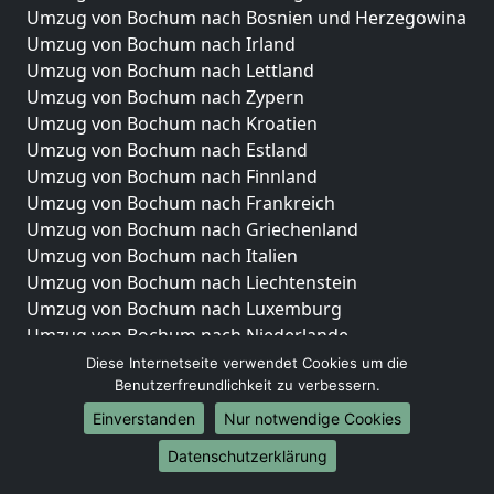
Umzug von Bochum nach Bosnien und Herzegowina
Umzug von Bochum nach Irland
Umzug von Bochum nach Lettland
Umzug von Bochum nach Zypern
Umzug von Bochum nach Kroatien
Umzug von Bochum nach Estland
Umzug von Bochum nach Finnland
Umzug von Bochum nach Frankreich
Umzug von Bochum nach Griechenland
Umzug von Bochum nach Italien
Umzug von Bochum nach Liechtenstein
Umzug von Bochum nach Luxemburg
Umzug von Bochum nach Niederlande
Umzug von Bochum nach Norwegen
Diese Internetseite verwendet Cookies um die
Benutzerfreundlichkeit zu verbessern.
Umzüge-Deutschlandweit
Einverstanden
Nur notwendige Cookies
Umzug von Bochum nach Berlin
Datenschutzerklärung
Umzug von Bochum nach Hamburg