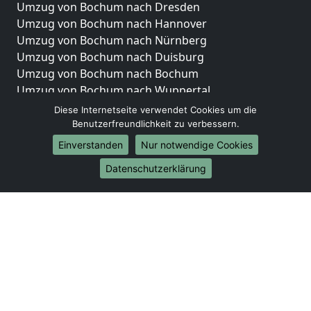
Umzug von Bochum nach Dresden
Umzug von Bochum nach Hannover
Umzug von Bochum nach Nürnberg
Umzug von Bochum nach Duisburg
Umzug von Bochum nach Bochum
Umzug von Bochum nach Wuppertal
Umzug von Bochum nach Bielefeld
Diese Internetseite verwendet Cookies um die
Umzug von Bochum nach Bonn
Benutzerfreundlichkeit zu verbessern.
Umzug von Bochum nach Münster
Einverstanden
Nur notwendige Cookies
Internationale-Umzüge
Datenschutzerklärung
Umzug von Bochum nach Brasilien
Umzug von Bochum nach Brunei Darussalam
Umzug von Bochum nach Burkina Faso
Umzug von Bochum nach Burundi
Umzug von Bochum nach Chile
Umzug von Bochum nach China
Umzug von Bochum nach Cookinseln
Umzug von Bochum nach Costa Rica