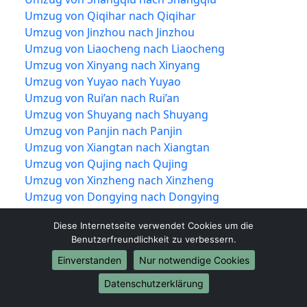
Umzug von Qiqihar nach Qiqihar
Umzug von Jinzhou nach Jinzhou
Umzug von Liaocheng nach Liaocheng
Umzug von Xinyang nach Xinyang
Umzug von Yuyao nach Yuyao
Umzug von Rui’an nach Rui’an
Umzug von Shuyang nach Shuyang
Umzug von Panjin nach Panjin
Umzug von Xiangtan nach Xiangtan
Umzug von Qujing nach Qujing
Umzug von Xinzheng nach Xinzheng
Umzug von Dongying nach Dongying
Umzug von Jiujiang nach Jiujiang
Diese Internetseite verwendet Cookies um die
Umzug von Shiyan nach Shiyan
Benutzerfreundlichkeit zu verbessern.
Umzug von Jīngzhōu nach Jīngzhōu
Einverstanden
Nur notwendige Cookies
Umzug von Yueqing nach Yueqing
Umzug von Tengzhou nach Tengzhou
Datenschutzerklärung
Umzug von Nan’an nach Nan’an