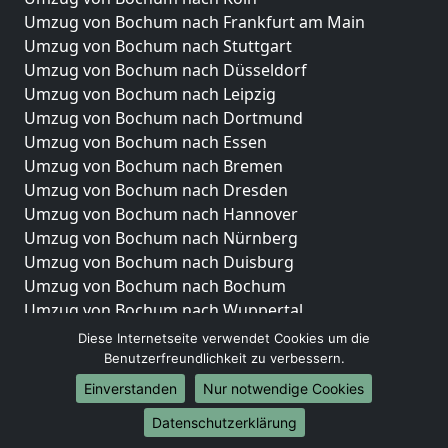
Umzug von Bochum nach Frankfurt am Main
Umzug von Bochum nach Stuttgart
Umzug von Bochum nach Düsseldorf
Umzug von Bochum nach Leipzig
Umzug von Bochum nach Dortmund
Umzug von Bochum nach Essen
Umzug von Bochum nach Bremen
Umzug von Bochum nach Dresden
Umzug von Bochum nach Hannover
Umzug von Bochum nach Nürnberg
Umzug von Bochum nach Duisburg
Umzug von Bochum nach Bochum
Umzug von Bochum nach Wuppertal
Umzug von Bochum nach Bielefeld
Diese Internetseite verwendet Cookies um die
Umzug von Bochum nach Bonn
Benutzerfreundlichkeit zu verbessern.
Umzug von Bochum nach Münster
Einverstanden
Nur notwendige Cookies
Internationale-Umzüge
Datenschutzerklärung