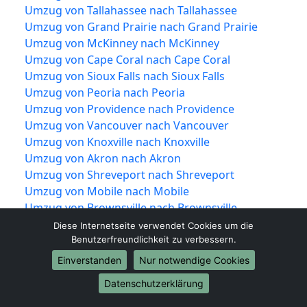
Umzug von Tallahassee nach Tallahassee
Umzug von Grand Prairie nach Grand Prairie
Umzug von McKinney nach McKinney
Umzug von Cape Coral nach Cape Coral
Umzug von Sioux Falls nach Sioux Falls
Umzug von Peoria nach Peoria
Umzug von Providence nach Providence
Umzug von Vancouver nach Vancouver
Umzug von Knoxville nach Knoxville
Umzug von Akron nach Akron
Umzug von Shreveport nach Shreveport
Umzug von Mobile nach Mobile
Umzug von Brownsville nach Brownsville
Umzug von Newport News nach Newport
Diese Internetseite verwendet Cookies um die
News
Benutzerfreundlichkeit zu verbessern.
Umzug von Fort Lauderdale nach Fort
Einverstanden
Nur notwendige Cookies
Lauderdale
Datenschutzerklärung
Umzug von Chattanooga nach Chattanooga
Umzug von Tempe nach Tempe