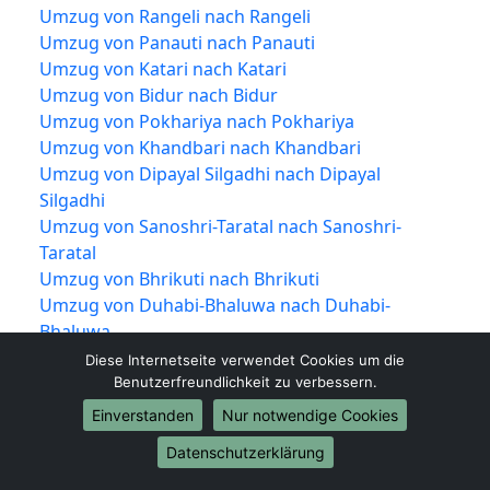
Umzug von Rangeli nach Rangeli
Umzug von Panauti nach Panauti
Umzug von Katari nach Katari
Umzug von Bidur nach Bidur
Umzug von Pokhariya nach Pokhariya
Umzug von Khandbari nach Khandbari
Umzug von Dipayal Silgadhi nach Dipayal
Silgadhi
Umzug von Sanoshri-Taratal nach Sanoshri-
Taratal
Umzug von Bhrikuti nach Bhrikuti
Umzug von Duhabi-Bhaluwa nach Duhabi-
Bhaluwa
Umzug von Shankharapur nach Shankharapur
Diese Internetseite verwendet Cookies um die
Umzug von Dudhauli nach Dudhauli
Benutzerfreundlichkeit zu verbessern.
Umzug von Sabaila nach Sabaila
Einverstanden
Nur notwendige Cookies
Umzug von Banepa nach Banepa
Datenschutzerklärung
Umzug von Phidim nach Phidim
Umzug von Chainpur nach Chainpur