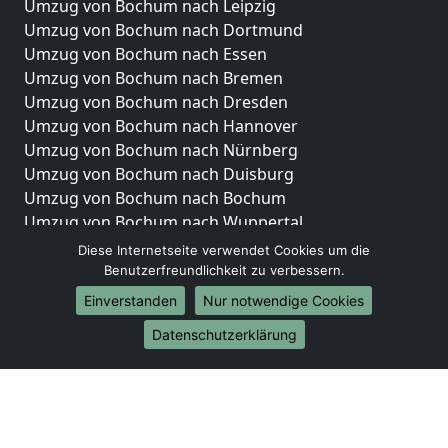
Umzug von Bochum nach Leipzig
Umzug von Bochum nach Dortmund
Umzug von Bochum nach Essen
Umzug von Bochum nach Bremen
Umzug von Bochum nach Dresden
Umzug von Bochum nach Hannover
Umzug von Bochum nach Nürnberg
Umzug von Bochum nach Duisburg
Umzug von Bochum nach Bochum
Umzug von Bochum nach Wuppertal
Umzug von Bochum nach Bielefeld
Diese Internetseite verwendet Cookies um die
Umzug von Bochum nach Bonn
Benutzerfreundlichkeit zu verbessern.
Umzug von Bochum nach Münster
Einverstanden
Nur notwendige Cookies
Internationale-Umzüge
Datenschutzerklärung
Umzug von Bochum nach Brasilien
Umzug von Bochum nach Brunei Darussalam
Umzug von Bochum nach Burkina Faso
Umzug von Bochum nach Burundi