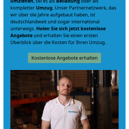
umziehen
, sei es als
Beiladung
oder als
kompletter
Umzug
. Unser Partnernetzwerk, das
wir über die Jahre aufgebaut haben, ist
deutschlandweit und sogar international
unterwegs.
Holen Sie sich jetzt kostenlose
Angebote
und erhalten Sie einen ersten
Überblick über die Kosten für Ihren Umzug.
Kostenlose Angebote erhalten