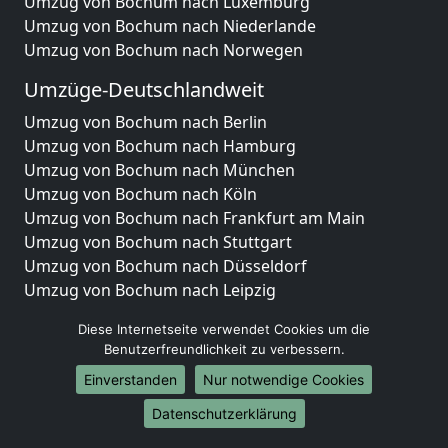
Umzug von Bochum nach Luxemburg
Umzug von Bochum nach Niederlande
Umzug von Bochum nach Norwegen
Umzüge-Deutschlandweit
Umzug von Bochum nach Berlin
Umzug von Bochum nach Hamburg
Umzug von Bochum nach München
Umzug von Bochum nach Köln
Umzug von Bochum nach Frankfurt am Main
Umzug von Bochum nach Stuttgart
Umzug von Bochum nach Düsseldorf
Umzug von Bochum nach Leipzig
Umzug von Bochum nach Dortmund
Diese Internetseite verwendet Cookies um die
Umzug von Bochum nach Essen
Benutzerfreundlichkeit zu verbessern.
Umzug von Bochum nach Bremen
Einverstanden
Nur notwendige Cookies
Umzug von Bochum nach Dresden
Umzug von Bochum nach Hannover
Datenschutzerklärung
Umzug von Bochum nach Nürnberg