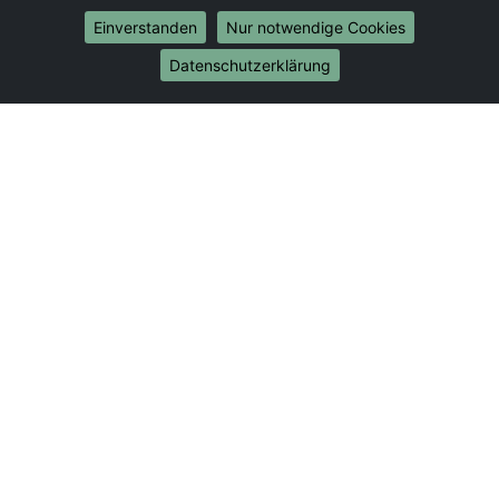
Umzug von Bochum nach Bonn
Einverstanden
Nur notwendige Cookies
Umzug von Bochum nach Münster
Datenschutzerklärung
Internationale-Umzüge
Umzug von Bochum nach Brasilien
Umzug von Bochum nach Brunei Darussalam
Umzug von Bochum nach Burkina Faso
Umzug von Bochum nach Burundi
Umzug von Bochum nach Chile
Umzug von Bochum nach China
Umzug von Bochum nach Cookinseln
Umzug von Bochum nach Costa Rica
Umzug von Bochum nach Curaçao
Umzug von Bochum nach Demokratische Republik
Kongo
Umzug von Bochum nach Dominica
Umzug von Bochum nach Dominikanische Republik
Umzug von Bochum nach Dschibuti