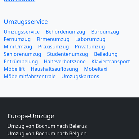
Umzugsservice
Umzugsservice
Behördenumzug
Büroumzug
Fernumzug
Firmenumzug
Laborumzug
Mini Umzug
Praxisumzug
Privatumzug
Seniorenumzug
Studentenumzug
Beiladung
Entrümpelung
Halteverbotszone
Klaviertransport
Möbellift
Haushaltsauflösung
Möbeltaxi
Möbelmitfahrzentrale
Umzugskartons
Europa-Umzüge
Umzug von Bochum nach Belarus
Umzug von Bochum nach Belgien