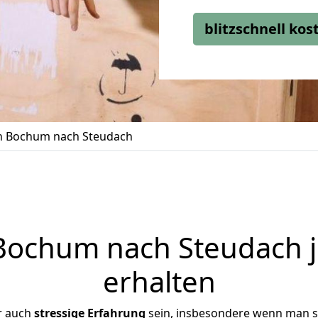
blitzschnell ko
 Bochum nach Steudach
ochum nach Steudach j
erhalten
r auch
stressige
Erfahrung
sein, insbesondere wenn man s