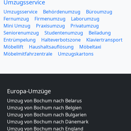
Umzugsservice
Umzugsservice
Behördenumzug
Büroumzug
Fernumzug
Firmenumzug
Laborumzug
Mini Umzug
Praxisumzug
Privatumzug
Seniorenumzug
Studentenumzug
Beiladung
Entrümpelung
Halteverbotszone
Klaviertransport
Möbellift
Haushaltsauflösung
Möbeltaxi
Möbelmitfahrzentrale
Umzugskartons
Europa-Umzüge
Umzug von Bochum nach Belarus
Umzug von Bochum nach Belgien
Umzug von Bochum nach Bulgarien
Umzug von Bochum nach Dänemark
Umzug von Bochum nach England