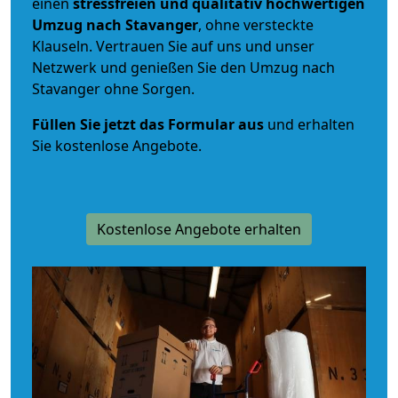
einen
stressfreien und qualitativ hochwertigen
Umzug nach Stavanger
, ohne versteckte
Klauseln. Vertrauen Sie auf uns und unser
Netzwerk und genießen Sie den Umzug nach
Stavanger ohne Sorgen.
Füllen Sie jetzt das Formular aus
und erhalten
Sie kostenlose Angebote.
Kostenlose Angebote erhalten