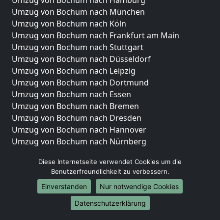
Umzug von Bochum nach München
Umzug von Bochum nach Köln
Umzug von Bochum nach Frankfurt am Main
Umzug von Bochum nach Stuttgart
Umzug von Bochum nach Düsseldorf
Umzug von Bochum nach Leipzig
Umzug von Bochum nach Dortmund
Umzug von Bochum nach Essen
Umzug von Bochum nach Bremen
Umzug von Bochum nach Dresden
Umzug von Bochum nach Hannover
Umzug von Bochum nach Nürnberg
Umzug von Bochum nach Duisburg
Diese Internetseite verwendet Cookies um die
Umzug von Bochum nach Bochum
Benutzerfreundlichkeit zu verbessern.
Umzug von Bochum nach Wuppertal
Einverstanden
Nur notwendige Cookies
Umzug von Bochum nach Bielefeld
Umzug von Bochum nach Bonn
Datenschutzerklärung
Umzug von Bochum nach Münster