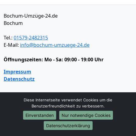
Bochum-Umzüge-24.de
Bochum
Tel.:
01579-2482315
E-Mail:
info@bochum-umzuege-24.de
Öffnungszeiten:
Mo - Sa: 09:00 - 19:00 Uhr
Impressum
Datenschutz
Umzugsservice
Diese Internetseite verwendet Cookies um die
Benutzerfreundlichkeit zu verbessern.
Umzugsservice
Behördenumzug
Büroumzug
Einverstanden
Nur notwendige Cookies
Fernumzug
Firmenumzug
Laborumzug
Mini Umzug
Praxisumzug
Privatumzug
Datenschutzerklärung
Seniorenumzug
Studentenumzug
Beiladung