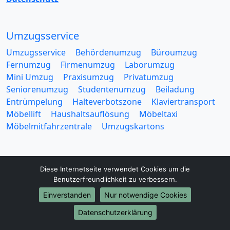
Umzugsservice
Umzugsservice
Behördenumzug
Büroumzug
Fernumzug
Firmenumzug
Laborumzug
Mini Umzug
Praxisumzug
Privatumzug
Seniorenumzug
Studentenumzug
Beiladung
Entrümpelung
Halteverbotszone
Klaviertransport
Möbellift
Haushaltsauflösung
Möbeltaxi
Möbelmitfahrzentrale
Umzugskartons
Diese Internetseite verwendet Cookies um die
Benutzerfreundlichkeit zu verbessern.
Europa-Umzüge
Einverstanden
Nur notwendige Cookies
Umzug von Bochum nach Belarus
Datenschutzerklärung
Umzug von Bochum nach Belgien