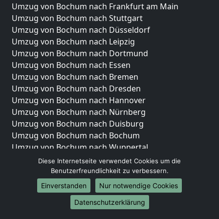
Umzug von Bochum nach Frankfurt am Main
Umzug von Bochum nach Stuttgart
Umzug von Bochum nach Düsseldorf
Umzug von Bochum nach Leipzig
Umzug von Bochum nach Dortmund
Umzug von Bochum nach Essen
Umzug von Bochum nach Bremen
Umzug von Bochum nach Dresden
Umzug von Bochum nach Hannover
Umzug von Bochum nach Nürnberg
Umzug von Bochum nach Duisburg
Umzug von Bochum nach Bochum
Umzug von Bochum nach Wuppertal
Umzug von Bochum nach Bielefeld
Diese Internetseite verwendet Cookies um die
Umzug von Bochum nach Bonn
Benutzerfreundlichkeit zu verbessern.
Umzug von Bochum nach Münster
Einverstanden
Nur notwendige Cookies
Internationale-Umzüge
Datenschutzerklärung
Umzug von Bochum nach Brasilien