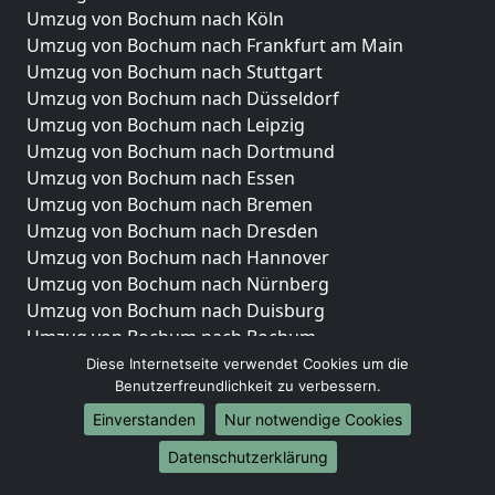
Umzug von Bochum nach Köln
Umzug von Bochum nach Frankfurt am Main
Umzug von Bochum nach Stuttgart
Umzug von Bochum nach Düsseldorf
Umzug von Bochum nach Leipzig
Umzug von Bochum nach Dortmund
Umzug von Bochum nach Essen
Umzug von Bochum nach Bremen
Umzug von Bochum nach Dresden
Umzug von Bochum nach Hannover
Umzug von Bochum nach Nürnberg
Umzug von Bochum nach Duisburg
Umzug von Bochum nach Bochum
Umzug von Bochum nach Wuppertal
Diese Internetseite verwendet Cookies um die
Benutzerfreundlichkeit zu verbessern.
Umzug von Bochum nach Bielefeld
Umzug von Bochum nach Bonn
Einverstanden
Nur notwendige Cookies
Umzug von Bochum nach Münster
Datenschutzerklärung
Internationale-Umzüge