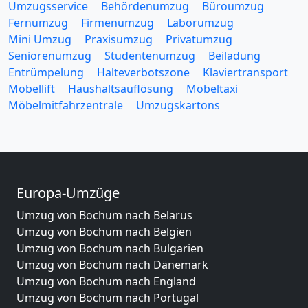
Umzugsservice
Behördenumzug
Büroumzug
Fernumzug
Firmenumzug
Laborumzug
Mini Umzug
Praxisumzug
Privatumzug
Seniorenumzug
Studentenumzug
Beiladung
Entrümpelung
Halteverbotszone
Klaviertransport
Möbellift
Haushaltsauflösung
Möbeltaxi
Möbelmitfahrzentrale
Umzugskartons
Europa-Umzüge
Umzug von Bochum nach Belarus
Umzug von Bochum nach Belgien
Umzug von Bochum nach Bulgarien
Umzug von Bochum nach Dänemark
Umzug von Bochum nach England
Umzug von Bochum nach Portugal