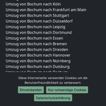
Umzug von Bochum nach Köln
Umzug von Bochum nach Frankfurt am Main
Umzug von Bochum nach Stuttgart
Umzug von Bochum nach Düsseldorf
Umzug von Bochum nach Leipzig
Umzug von Bochum nach Dortmund
Umzug von Bochum nach Essen
Umzug von Bochum nach Bremen
Umzug von Bochum nach Dresden
Umzug von Bochum nach Hannover
Umzug von Bochum nach Nürnberg
Umzug von Bochum nach Duisburg
Umzug von Bochum nach Bochum
Umzug von Bochum nach Wuppertal
Diese Internetseite verwendet Cookies um die
Benutzerfreundlichkeit zu verbessern.
Umzug von Bochum nach Bielefeld
Umzug von Bochum nach Bonn
Einverstanden
Nur notwendige Cookies
Umzug von Bochum nach Münster
Datenschutzerklärung
Internationale-Umzüge