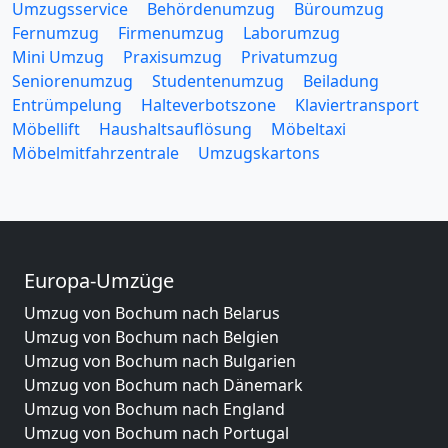
Umzugsservice
Behördenumzug
Büroumzug
Fernumzug
Firmenumzug
Laborumzug
Mini Umzug
Praxisumzug
Privatumzug
Seniorenumzug
Studentenumzug
Beiladung
Entrümpelung
Halteverbotszone
Klaviertransport
Möbellift
Haushaltsauflösung
Möbeltaxi
Möbelmitfahrzentrale
Umzugskartons
Europa-Umzüge
Umzug von Bochum nach Belarus
Umzug von Bochum nach Belgien
Umzug von Bochum nach Bulgarien
Umzug von Bochum nach Dänemark
Umzug von Bochum nach England
Umzug von Bochum nach Portugal