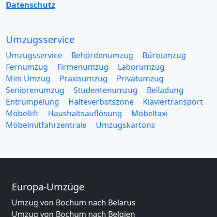
Datenschutz
Umzugsservice
Umzugsservice
Behördenumzug
Büroumzug
Fernumzug
Firmenumzug
Laborumzug
Mini Umzug
Praxisumzug
Privatumzug
Seniorenumzug
Studentenumzug
Beiladung
Entrümpelung
Halteverbotszone
Klaviertransport
Möbellift
Haushaltsauflösung
Möbeltaxi
Möbelmitfahrzentrale
Umzugskartons
Europa-Umzüge
Umzug von Bochum nach Belarus
Umzug von Bochum nach Belgien