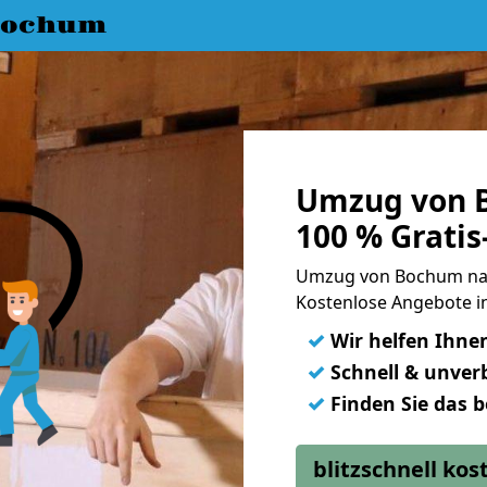
Bochum
Umzug von 
100 % Grati
Umzug von Bochum nac
Kostenlose Angebote in
✓
Wir helfen Ihne
✓
Schnell & unverb
✓
Finden Sie das 
blitzschnell ko