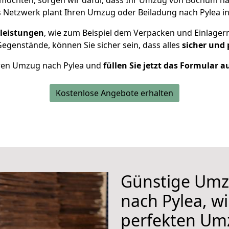
möchten, sorgen wir dafür, dass Ihr Umzug von Bochum n
 Netzwerk plant Ihren Umzug oder Beiladung nach Pylea ind
leistungen
, wie zum Beispiel dem Verpacken und Einlager
genstände, können Sie sicher sein, dass alles
sicher und 
Ihren Umzug nach Pylea und
füllen Sie jetzt das Formular a
Kostenlose Angebote erhalten
Günstige Um
nach Pylea, wi
perfekten Um