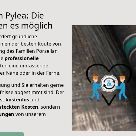
 Pylea: Die
n es möglich
rdert gründliche
hlen der besten Route von
g des Familien Porzellan
ine
professionelle
eten eine umfassende
er Nähe oder in der Ferne.
gung und Sie erhalten gerne
rfnisse abgestimmt sind. Der
ist
kostenlos
und
steckten Kosten
, sondern
tungen
von unserem