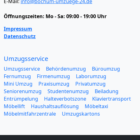
E-Mail:
info@bochum-umzuege-24.de
Öffnungszeiten:
Mo - Sa: 09:00 - 19:00 Uhr
Impressum
Datenschutz
Umzugsservice
Umzugsservice
Behördenumzug
Büroumzug
Fernumzug
Firmenumzug
Laborumzug
Mini Umzug
Praxisumzug
Privatumzug
Seniorenumzug
Studentenumzug
Beiladung
Entrümpelung
Halteverbotszone
Klaviertransport
Möbellift
Haushaltsauflösung
Möbeltaxi
Möbelmitfahrzentrale
Umzugskartons