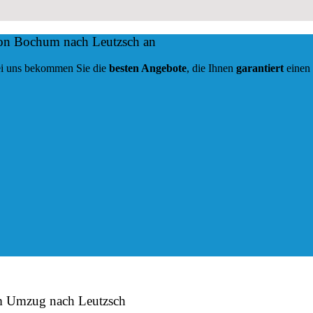
von Bochum nach Leutzsch an
 Bei uns bekommen Sie die
besten Angebote
, die Ihnen
garantiert
einen
im Umzug nach Leutzsch