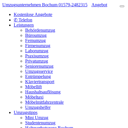
Umzugsunternehmen Bochum
01579-2482315
Angebot
Kostenlose Angebote
✆ Telefon
Leistungen
Behördenumzug
Büroumzug
Fernumzug
Firmenumzug
Laborumzug
Praxisumzug
Privatumzug
Seniorenumzug
Umzugsservice
Entrümpelung
Klaviertransport
Möbellift
Haushaltsauflösung
Möbeltaxi
Möbelmitfahrzentrale
Umzugshelfer
Umzugstipps
Mini Umzug
Studentenumzug
Halteverbotszone Bochum