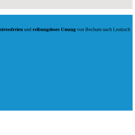
stressfreien
und
reibungsloses
Umzug
von Bochum nach Leutzsch