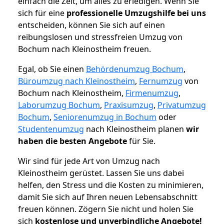
einfach die Zeit, um alles zu erledigen. Wenn Sie
sich für eine
professionelle Umzugshilfe bei uns
entscheiden, können Sie sich auf einen
reibungslosen und stressfreien Umzug von
Bochum nach Kleinostheim freuen.
Egal, ob Sie einen
Behördenumzug Bochum
,
Büroumzug nach Kleinostheim
,
Fernumzug
von
Bochum nach Kleinostheim,
Firmenumzug
,
Laborumzug Bochum
,
Praxisumzug
,
Privatumzug
Bochum
,
Seniorenumzug in Bochum
oder
Studentenumzug
nach Kleinostheim planen
wir
haben die besten Angebote
für Sie.
Wir sind für jede Art von Umzug nach
Kleinostheim gerüstet. Lassen Sie uns dabei
helfen, den Stress und die Kosten zu minimieren,
damit Sie sich auf Ihren neuen Lebensabschnitt
freuen können.
Zögern Sie nicht und holen Sie
sich
kostenlose und unverbindliche Angebote!