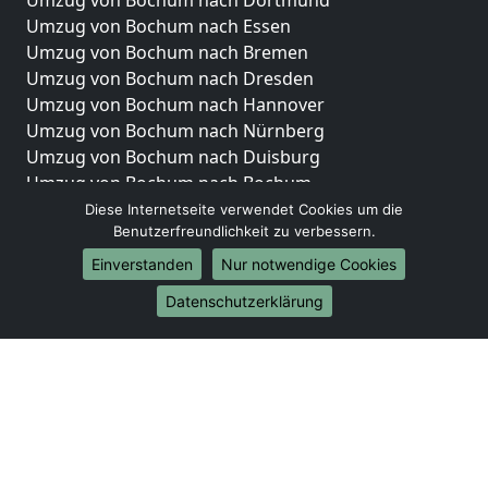
Umzug von Bochum nach Dortmund
Umzug von Bochum nach Essen
Umzug von Bochum nach Bremen
Umzug von Bochum nach Dresden
Umzug von Bochum nach Hannover
Umzug von Bochum nach Nürnberg
Umzug von Bochum nach Duisburg
Umzug von Bochum nach Bochum
Umzug von Bochum nach Wuppertal
Diese Internetseite verwendet Cookies um die
Benutzerfreundlichkeit zu verbessern.
Umzug von Bochum nach Bielefeld
Umzug von Bochum nach Bonn
Einverstanden
Nur notwendige Cookies
Umzug von Bochum nach Münster
Datenschutzerklärung
Internationale-Umzüge
Umzug von Bochum nach Brasilien
Umzug von Bochum nach Brunei Darussalam
Umzug von Bochum nach Burkina Faso
Umzug von Bochum nach Burundi
Umzug von Bochum nach Chile