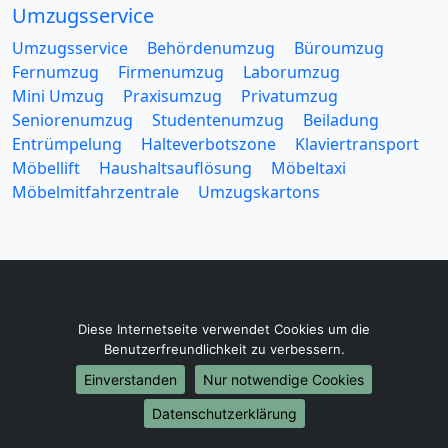
Umzugsservice
Umzugsservice
Behördenumzug
Büroumzug
Fernumzug
Firmenumzug
Laborumzug
Mini Umzug
Praxisumzug
Privatumzug
Seniorenumzug
Studentenumzug
Beiladung
Entrümpelung
Halteverbotszone
Klaviertransport
Möbellift
Haushaltsauflösung
Möbeltaxi
Möbelmitfahrzentrale
Umzugskartons
Europa-Umzüge
Diese Internetseite verwendet Cookies um die
Benutzerfreundlichkeit zu verbessern.
Umzug von Bochum nach Belarus
Umzug von Bochum nach Belgien
Einverstanden
Nur notwendige Cookies
Umzug von Bochum nach Bulgarien
Datenschutzerklärung
Umzug von Bochum nach Dänemark