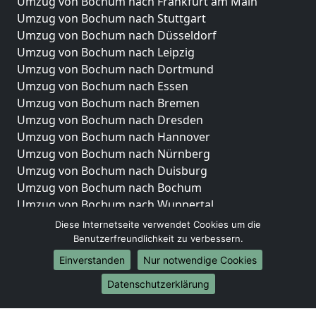
Umzug von Bochum nach Frankfurt am Main
Umzug von Bochum nach Stuttgart
Umzug von Bochum nach Düsseldorf
Umzug von Bochum nach Leipzig
Umzug von Bochum nach Dortmund
Umzug von Bochum nach Essen
Umzug von Bochum nach Bremen
Umzug von Bochum nach Dresden
Umzug von Bochum nach Hannover
Umzug von Bochum nach Nürnberg
Umzug von Bochum nach Duisburg
Umzug von Bochum nach Bochum
Umzug von Bochum nach Wuppertal
Umzug von Bochum nach Bielefeld
Diese Internetseite verwendet Cookies um die
Umzug von Bochum nach Bonn
Benutzerfreundlichkeit zu verbessern.
Umzug von Bochum nach Münster
Einverstanden
Nur notwendige Cookies
Internationale-Umzüge
Datenschutzerklärung
Umzug von Bochum nach Brasilien