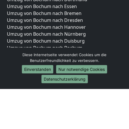
Umzug von Bochum nach Essen
Umzug von Bochum nach Bremen
Umzug von Bochum nach Dresden
Umzug von Bochum nach Hannover
Umzug von Bochum nach Nürnberg
Umzug von Bochum nach Duisburg
Umzug von Bochum nach Bochum
Umzug von Bochum nach Wuppertal
Diese Internetseite verwendet Cookies um die
Benutzerfreundlichkeit zu verbessern.
Umzug von Bochum nach Bielefeld
Umzug von Bochum nach Bonn
Einverstanden
Nur notwendige Cookies
Umzug von Bochum nach Münster
Datenschutzerklärung
Internationale-Umzüge
Umzug von Bochum nach Brasilien
Umzug von Bochum nach Brunei Darussalam
Umzug von Bochum nach Burkina Faso
Umzug von Bochum nach Burundi
Umzug von Bochum nach Chile