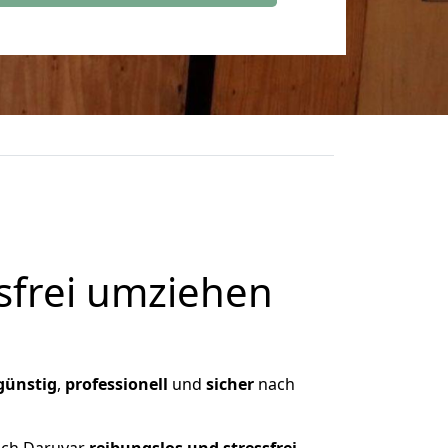
frei umziehen
günstig
,
professionell
und
sicher
nach