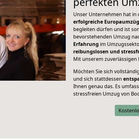
perfekten Um
Unser Unternehmen hat in
erfolgreiche Europaumzü
begleiten dürfen und ist so
bevorstehenden Umzug nac
Erfahrung
im Umzugssektor
reibungslosen und stres
Mit unserem zuverlässigen 
Möchten Sie sich vollständ
und sich stattdessen
entsp
Ihnen genau das. Es umfasst 
stressfreien Umzug von Bo
Kostenlo