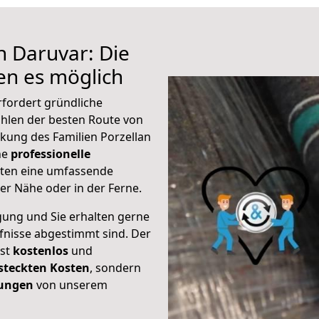
h Daruvar: Die
n es möglich
rfordert gründliche
hlen der besten Route von
kung des Familien Porzellan
ine
professionelle
eten eine umfassende
er Nähe oder in der Ferne.
gung und Sie erhalten gerne
rfnisse abgestimmt sind. Der
ist
kostenlos
und
steckten Kosten
, sondern
tungen
von unserem