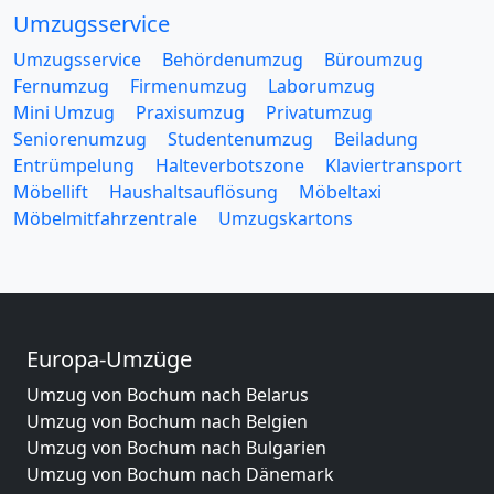
Umzugsservice
Umzugsservice
Behördenumzug
Büroumzug
Fernumzug
Firmenumzug
Laborumzug
Mini Umzug
Praxisumzug
Privatumzug
Seniorenumzug
Studentenumzug
Beiladung
Entrümpelung
Halteverbotszone
Klaviertransport
Möbellift
Haushaltsauflösung
Möbeltaxi
Möbelmitfahrzentrale
Umzugskartons
Europa-Umzüge
Umzug von Bochum nach Belarus
Umzug von Bochum nach Belgien
Umzug von Bochum nach Bulgarien
Umzug von Bochum nach Dänemark