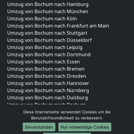
Umzug von Bochum nach Hamburg
Umzug von Bochum nach München
Umzug von Bochum nach Köln
Umzug von Bochum nach Frankfurt am Main
Umzug von Bochum nach Stuttgart
Umzug von Bochum nach Düsseldorf
Umzug von Bochum nach Leipzig
Umzug von Bochum nach Dortmund
Umzug von Bochum nach Essen
Umzug von Bochum nach Bremen
Umzug von Bochum nach Dresden
Umzug von Bochum nach Hannover
Umzug von Bochum nach Nürnberg
Umzug von Bochum nach Duisburg
Umzug von Bochum nach Bochum
Umzug von Bochum nach Wuppertal
Diese Internetseite verwendet Cookies um die
Benutzerfreundlichkeit zu verbessern.
Umzug von Bochum nach Bielefeld
Umzug von Bochum nach Bonn
Einverstanden
Nur notwendige Cookies
Umzug von Bochum nach Münster