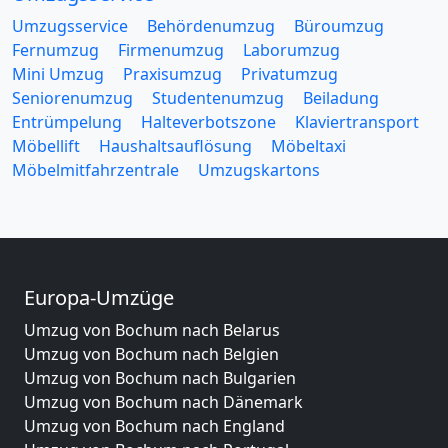
Umzugsservice
Behördenumzug
Büroumzug
Fernumzug
Firmenumzug
Laborumzug
Mini Umzug
Praxisumzug
Privatumzug
Seniorenumzug
Studentenumzug
Beiladung
Entrümpelung
Halteverbotszone
Klaviertransport
Möbellift
Haushaltsauflösung
Möbeltaxi
Möbelmitfahrzentrale
Umzugskartons
Europa-Umzüge
Umzug von Bochum nach Belarus
Umzug von Bochum nach Belgien
Umzug von Bochum nach Bulgarien
Umzug von Bochum nach Dänemark
Umzug von Bochum nach England