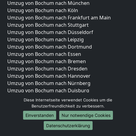
Umzug von Bochum nach München
Umzug von Bochum nach Köln
Umzug von Bochum nach Frankfurt am Main
Umzug von Bochum nach Stuttgart
Umzug von Bochum nach Düsseldorf
Umzug von Bochum nach Leipzig
Umzug von Bochum nach Dortmund
Umzug von Bochum nach Essen
Umzug von Bochum nach Bremen
Umzug von Bochum nach Dresden
Umzug von Bochum nach Hannover
Umzug von Bochum nach Nürnberg
Umzug von Bochum nach Duisburg
Umzug von Bochum nach Bochum
Diese Internetseite verwendet Cookies um die
Umzug von Bochum nach Wuppertal
Benutzerfreundlichkeit zu verbessern.
Umzug von Bochum nach Bielefeld
Einverstanden
Nur notwendige Cookies
Umzug von Bochum nach Bonn
Datenschutzerklärung
Umzug von Bochum nach Münster