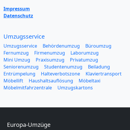
Impressum
Datenschutz
Umzugsservice
Umzugsservice
Behördenumzug
Büroumzug
Fernumzug
Firmenumzug
Laborumzug
Mini Umzug
Praxisumzug
Privatumzug
Seniorenumzug
Studentenumzug
Beiladung
Entrümpelung
Halteverbotszone
Klaviertransport
Möbellift
Haushaltsauflösung
Möbeltaxi
Möbelmitfahrzentrale
Umzugskartons
Europa-Umzüge