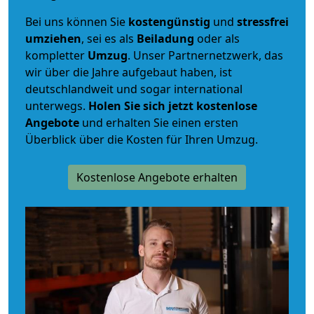
Bei uns können Sie
kostengünstig
und
stressfrei
umziehen
, sei es als
Beiladung
oder als
kompletter
Umzug
. Unser Partnernetzwerk, das
wir über die Jahre aufgebaut haben, ist
deutschlandweit und sogar international
unterwegs.
Holen Sie sich jetzt kostenlose
Angebote
und erhalten Sie einen ersten
Überblick über die Kosten für Ihren Umzug.
Kostenlose Angebote erhalten